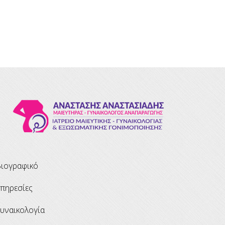
βιογραφικό
υπηρεσίες
γυναικολογία