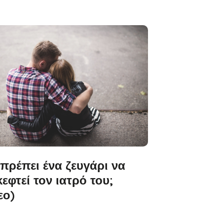
 πρέπει ένα ζευγάρι να
εφτεί τον ιατρό του;
εο)