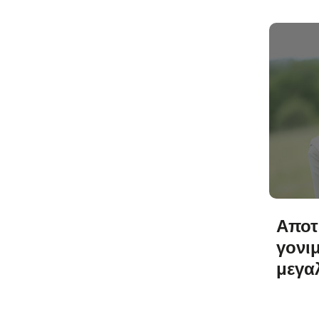
Αποτ
γονι
μεγα